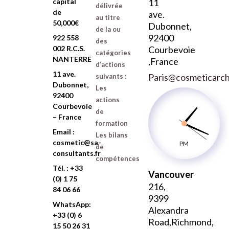
b
e
a
u
capital
11
délivrée
o
d
g
b
de
ave.
au titre
o
i
r
e
50,000€
Dubonnet,
k
n
a
de la ou
-
m
92400
922 558
des
f
002 R.C.S.
Courbevoie
catégories
NANTERRE
,France
d’actions
11 ave.
Paris@cosmeticarchi
suivants :
Dubonnet,
Les
92400
actions
Courbevoie
de
– France
formation
Email :
Les bilans
cosmetic@sa-
PM
de
consultants.fr
compétences
Tél. : +33
Vancouver
(0) 1 75
216,
84 06 66
9399
WhatsApp:
Alexandra
+33 (0) 6
Road,Richmond,
15 50 26 31