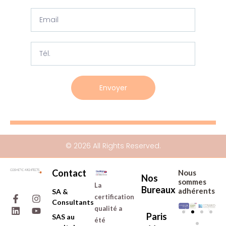
Email
Phone
Envoyer
Alternative:
© 2026 All Rights Reserved.
Contact
Nous
Nos
sommes
La
Bureaux
F
L
I
Y
adhérents
SA &
certification
a
i
n
o
de :
Consultants
c
n
s
u
qualité a
Paris
e
k
t
t
SAS au
été