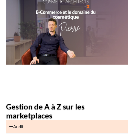
PLAY
01:39
PLAY
MUTE
SETTING
ENT
FULL
Gestion de A à Z sur les
marketplaces
Audit