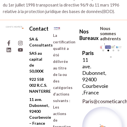
du 1er juillet 1998 transposant la directive 96/9 du 11 mars 1996
relative à la protection juridique des bases de données(BDD).
Contact
Nous
Nos
sommes
La
Bureaux
F
L
I
Y
adhérents
SA &
certification
a
i
n
o
de :
Consultants
c
n
s
u
qualité a
Paris
e
k
t
t
SAS au
été
b
e
a
u
capital
11
délivrée
o
d
g
b
de
ave.
au titre
o
i
r
e
50,000€
Dubonnet,
k
n
a
de la ou
-
m
92400
922 558
des
f
002 R.C.S.
Courbevoie
catégories
NANTERRE
,France
d’actions
11 ave.
Paris@cosmeticarchi
suivants :
Dubonnet,
Les
92400
actions
Courbevoie
de
– France
formation