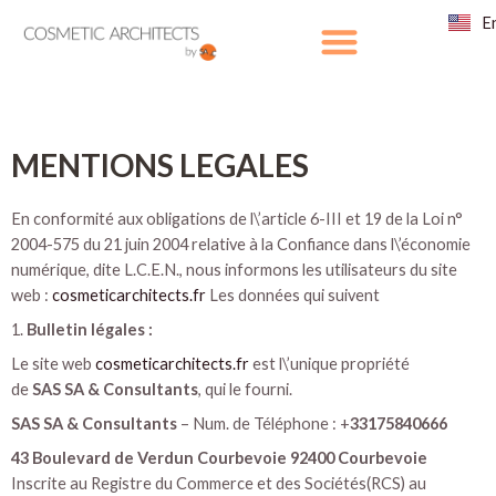
Aller
E
au
contenu
MENTIONS LEGALES
En conformité aux obligations de l\’article 6-III et 19 de la Loi n°
2004-575 du 21 juin 2004 relative à la Confiance dans l\’économie
numérique, dite L.C.E.N., nous informons les utilisateurs du site
web :
cosmeticarchitects.fr
Les données qui suivent
1.
Bulletin légales :
Le site web
cosmeticarchitects.fr
est l\’unique propriété
de
SAS
SA & Consultants
, qui le fourni.
SAS
SA & Consultants
– Num. de Téléphone : +
33175840666
43 Boulevard de Verdun Courbevoie
92400 Courbevoie
Inscrite au Registre du Commerce et des Sociétés(RCS) au