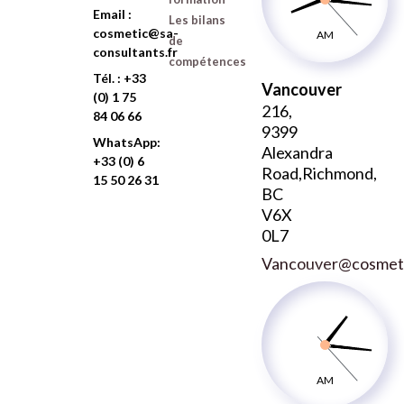
Email :
Les bilans
cosmetic@sa-
AM
de
consultants.fr
compétences
Tél. : +33
Vancouver
(0) 1 75
216,
84 06 66
9399
WhatsApp:
Alexandra
+33 (0) 6
Road,Richmond,
15 50 26 31
BC
V6X
0L7
Vancouver@cosmetic
AM