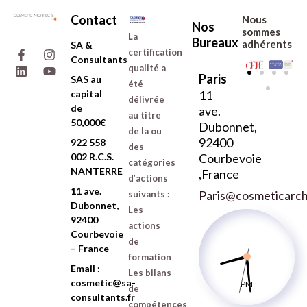
Contact
Nous
Nos
sommes
La
Bureaux
F
L
I
Y
adhérents
SA &
certification
a
i
n
o
de :
Consultants
c
n
s
u
qualité a
Paris
e
k
t
t
SAS au
été
b
e
a
u
capital
11
délivrée
o
d
g
b
de
ave.
au titre
o
i
r
e
50,000€
Dubonnet,
k
n
a
de la ou
-
m
92400
922 558
des
f
002 R.C.S.
Courbevoie
catégories
NANTERRE
,France
d’actions
11 ave.
Paris@cosmeticarchi
suivants :
Dubonnet,
Les
92400
actions
Courbevoie
de
– France
formation
Email :
Les bilans
cosmetic@sa-
PM
de
consultants.fr
compétences