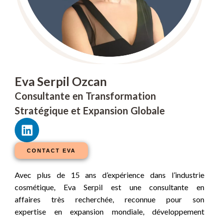
Eva Serpil Ozcan
Consultante en Transformation
Stratégique et Expansion Globale
L
i
n
CONTACT EVA
k
e
Avec plus de 15 ans d’expérience dans l’industrie
d
cosmétique, Eva Serpil est une consultante en
i
affaires très recherchée, reconnue pour son
n
expertise en expansion mondiale, développement