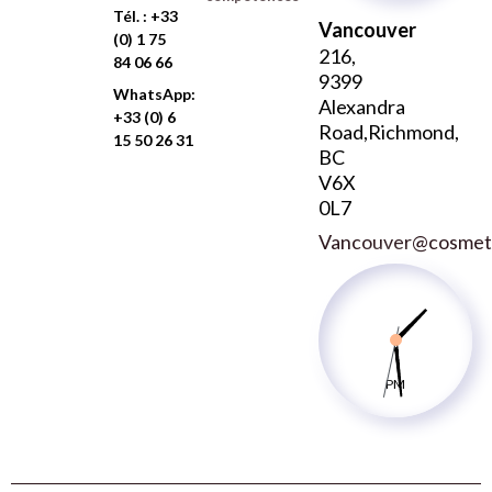
Tél. : +33
Vancouver
(0) 1 75
216,
84 06 66
9399
WhatsApp:
Alexandra
+33 (0) 6
Road,Richmond,
15 50 26 31
BC
V6X
0L7
Vancouver@cosmetic
PM