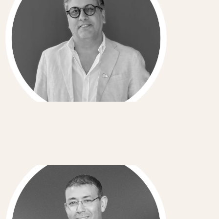
Sam Rad
International Commerce Consultant
Hichem Henchiri