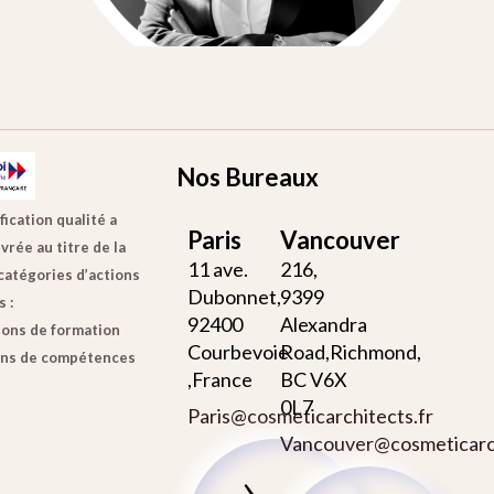
Nos Bureaux
fication qualité a
Paris
Vancouver
vrée au titre de la
11 ave.
216,
catégories d’actions
Dubonnet,
9399
 :
92400
Alexandra
ions de formation
Courbevoie
Road,Richmond,
ans de compétences
,France
BC V6X
0L7
Paris@cosmeticarchitects.fr
Vancouver@cosmeticarch