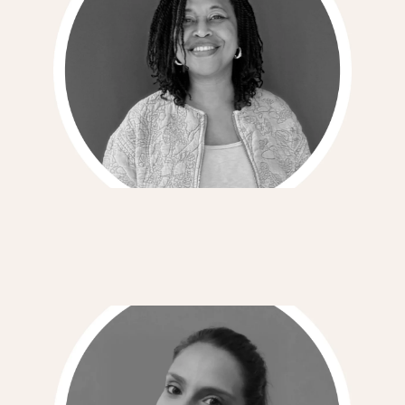
Jackie Celestin André
Marketing & Business Development
Consultant
Anaïs Donadu