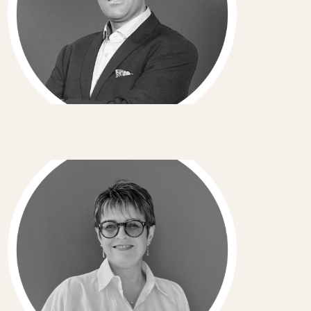
Cosmetic & Nutraceutical
Ingredients Consultant
Sylvie Kocen
Professional Training Consultant