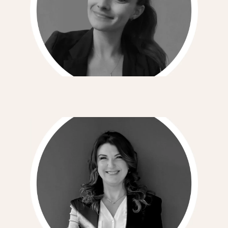
Cosmetic Regulatory Consultant
Valentia Longo
Product Development Consultant