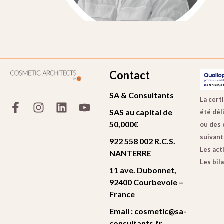
Contact
SA & Consultants
F
I
L
Y
La certi
a
n
i
o
SAS au capital de
été déli
c
s
n
u
50,000€
ou des 
e
t
k
t
suivants
922 558 002 R.C.S.
b
a
e
u
Les act
NANTERRE
o
g
d
b
Les bil
o
r
i
e
11 ave. Dubonnet,
k
a
n
92400 Courbevoie –
-
m
France
f
Email : cosmetic@sa-
consultants.fr