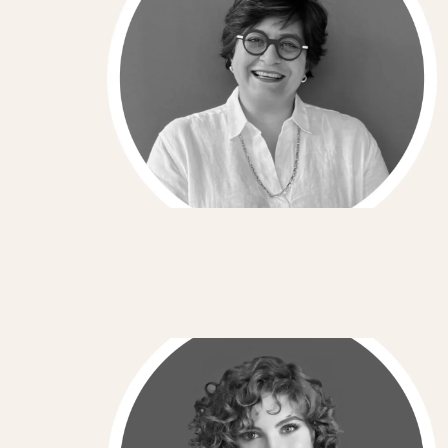
Souzan Azizian
Head of Consulting
Eva Serpil Ozcan