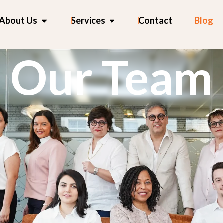
OPEN ABOUT US
OPEN SERVICES
About Us
Services
Contact
Blog
Our Team